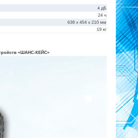
4 дБ
24 ч
638 х 454 х 210 мм
19 кг
тройств
«ШАНС-КЕЙС»